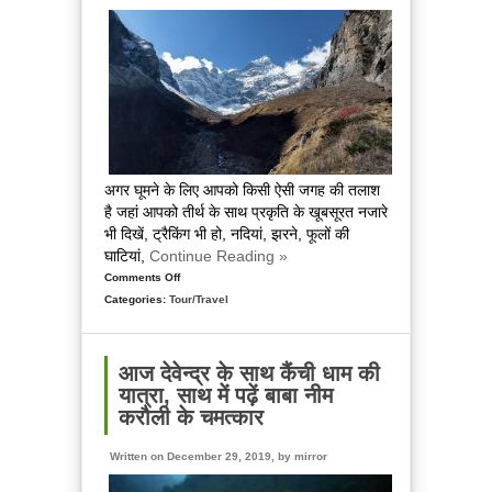
बार
में
सिर्फ
10
लोग
जा
सकेंगे
अगर घूमने के लिए आपको किसी ऐसी जगह की तलाश
है जहां आपको तीर्थ के साथ प्रकृति के खूबसूरत नजारे
भी दिखें, ट्रैकिंग भी हो, नदियां, झरने, फूलों की
घाटियां,
Continue Reading »
Comments Off
on
Categories:
Tour/Travel
उत्तराखंड
में
पैनखण्डा
जरूर
आज देवेन्द्र के साथ कैंची धाम की
घूमने
यात्रा, साथ में पढ़ें बाबा नीम
आइए,
करौली के चमत्कार
यहां
प्रकृति,
Written on December 29, 2019, by
mirror
हिमालय,