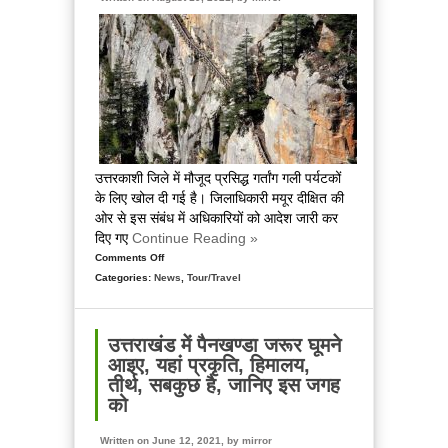
उत्तरकाशी जिले में मौजूद प्रसिद्ध गर्तांग गली पर्यटकों
के लिए खोल दी गई है। जिलाधिकारी मयूर दीक्षित की
ओर से इस संबंध में अधिकारियों को आदेश जारी कर
दिए गए
Continue Reading »
Comments Off
on
Categories:
News
Uttarakhand
,
Tour/Travel
पर्यटकों
के
लिए
उत्तराखंड में पैनखण्डा जरूर घूमने
खुली
आइए, यहां प्रकृति, हिमालय,
ऐतिहासिक
तीर्थ, सबकुछ है, जानिए इस जगह
गर्तांग
को
गली,
एक
Written on June 12, 2021, by
mirror