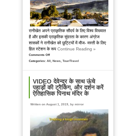
रानीखेत अपने प्राकृतिक सौंदर्य के लिए विश्व विख्यात
है और इसकी प्राकृतिक सुंदरता के कारण अंग्रेज
शासकों ने रानीखेत को छुट्टियों में मौज- मस्ती के लिए
हिल स्टेशन के रूप
Continue Reading »
Comments Off
on
Categories:
All
150
,
News
,
Tour/Travel
साल
की
हुई
VIDEO देवेन्द्र के साथ ऊंचे
पर्यटन
पहाड़ों की ट्रैकिंग, और दर्शन करें
नगरी
ऐतिहासिक पिनाथ मंदिर के
रानीखेत,
रोचक
Written on August 1, 2019, by
mirror
इतिहास
को
समेटे
है
ये