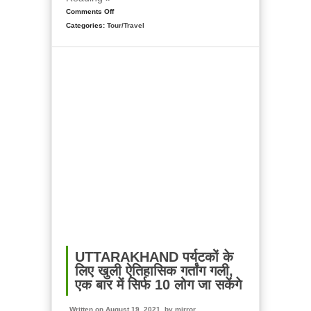
Comments Off
on
Categories:
Tour/Travel
उत्तराखंड
का
क्वारी
पास
ट्रैक,
एक
खूबसूरत
विंटर
ट्रैकिंग
स्थल,
पढ़ें
पूरी
जानकारी
UTTARAKHAND पर्यटकों के
लिए खुली ऐतिहासिक गर्तांग गली,
एक बार में सिर्फ 10 लोग जा सकेंगे
Written on August 19, 2021, by
mirror