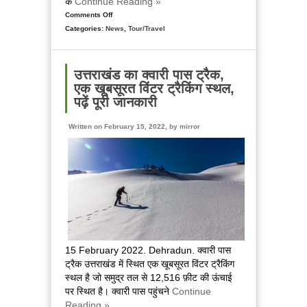
के
Continue Reading »
Comments Off
on
Categories:
News
Uttarakhand
,
Tour/Travel
गंगा
क्याक
महोत्सव
उत्तराखंड का क्वारी पास ट्रैक,
का
एक खूबसूरत विंटर ट्रैकिंग स्थल,
आयोजन,
पढ़ें पूरी जानकारी
देश-
विदेश
Written on February 15, 2022, by
mirror
के
खिलाड़ियों
ने
लिया
हिस्सा
15 February 2022. Dehradun. क्वारी पास
ट्रैक उत्तराखंड में स्थित एक खूबसूरत विंटर ट्रैकिंग
स्थल है जो समुद्र तल से 12,516 फ़ीट की ऊंचाई
पर स्थित है। क्वारी पास पहुंचने
Continue
Reading »