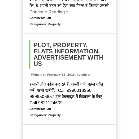
कि, वे अपनी बहन को ऐसा क्या गिफ्ट दें जिससे उनकी
Continue Reading »
Comments Off
on
Categories:
Property
सिर्फ
3000
रुपये
का
PLOT, PROPERTY,
ये
FLATS INFORMATION,
आधुनिक
ADVERTISEMENT WITH
फोन
US
अपने
यहां
Written on February 13, 2018, by
mirror
खूब
हजारों लोग कॉल कर रहे हैं, जल्दी करें, पहले कॉल
हो
करें, पहले खरीदें…Call 9990018950,
रहा
9899505657 इस वेबसाइट में विज्ञापन के लिए
लोकप्रिय
Call 9821124609
Comments Off
on
Categories:
Property
Plot,
Property,
Flats
Information,