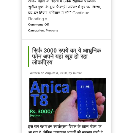
अजय मेहता के नेतृत्व में उनके सहायक प्रबंधक
सुनील गुप्ता के द्वारा फैक्ट्री परिसर में हर घर तिरंगा,
घर-घर तिरंगा अभियान में लोगों
Continue
Reading »
Comments Off
on
Categories:
Property
ईस्टर
फैक्ट्री
खटीमा
के
सिर्फ 3000 रुपये का ये आधुनिक
द्वारा
फोन अपने यहां खूब हो रहा
चलाया
लोकप्रिय
गया
हर
Written on August 3, 2019, by
mirror
घर
तिरंगा,
घर-
घर
तिरंगा
अभियान
(Sponsored
Content)
इस बार रक्षाबंधन स्वतंत्रता दिवस के खास मौका पर
आ रहा है, लेकिन ज्यादातर भाइयों की समस्या होती है