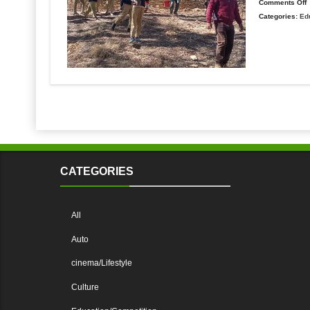
Comments Off
Categories:
Ed
प
में
व
छ
न
स
ब
र
क
CATEGORIES
य
में
प
All
क
Auto
cinema/Lifestyle
Culture