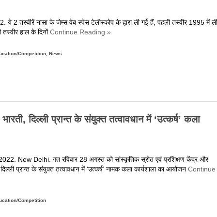
से
रें
ये 2 तस्वीरें नासा के जेम्स वेब स्पेस टेलीस्कोप के द्वारा ली गई हैं, पहली तस्वीर 1995 में ल
वेदन
 तस्वीर हाल के दिनों
Continue Reading »
on
ucation/Competition
ंतरिक्ष
,
News
े
े
ो
ोटो
कर
हे
भारती, दिल्ली प्रान्त के संयुक्त तत्वावधान में ‘उत्कर्ष’ कला
ौंकाने
ाले
ुलासे,
ूरी
22. New Delhi. गत रविवार 28 अगस्त को सांस्कृतिक स्रोत एवं प्रशिक्षण केंद्र और
ुनिया
 दिल्ली प्रान्त के संयुक्त तत्वावधान में ‘उत्कर्ष’ नामक कला कार्यशाला का आयोजन
Continue
ो
ये
on
ायरल,
ucation/Competition
ांस्कृतिक
आप
्रोत