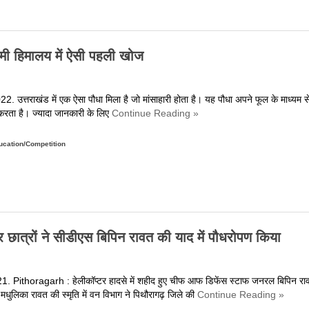
ी
वं
रूर
्रशिक्षण
ानें
ेंद्र
और
श्चिमी हिमालय में ऐसी पहली खोज
ंस्कार
ारती,
िल्ली
 उत्तराखंड में एक ऐसा पौधा मिला है जो मांसाहारी होता है। यह पौधा अपने फूल के माध्यम स
्रान्त
करता है। ज्यादा जानकारी के लिए
Continue Reading »
े
ंयुक्त
on
त्वावधान
ucation/Competition
त्तराखंड
उत्कर्ष’
िला
कला
ुर्लभ
ार्यशाला
ांसाहारी
ा
ौधा,
सफल
रे
्रों ने सीडीएस बिपिन रावत की याद में पौधरोपण किया
आयोजन,
श्चिमी
़ें
िमालय
ूरी
. Pithoragarh : हेलीकॉप्टर हादसे में शहीद हुए चीफ आफ डिफेंस स्टाफ जनरल बिपिन रा
खबर
सी
 मधुलिका रावत की स्मृति में वन विभाग ने पिथौरागढ़ जिले की
Continue Reading »
हली