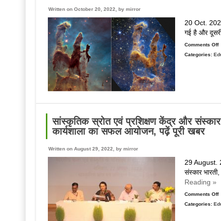
ऐ
Written on October 20, 2022, by
mirror
क
20 Oct. 2022. 
आ
गई है और दूसरी
Comments Off
Categories:
Ed
अ
क
य
द
फ
र
सांस्कृतिक स्रोत एवं प्रशिक्षण केंद्र और संस्कार 
च
कार्यशाला का सफल आयोजन, पढ़ें पूरी खबर
व
ख
Written on August 29, 2022, by
mirror
प
29 August. 20
द
संस्कार भारती,
में
Reading »
ह
ग
Comments Off
व
Categories:
Ed
स
स