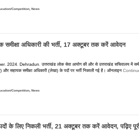
on
ucation/Competition
त्तराखंड
,
News
मूह
ख’
े
526
क समीक्षा अधिकारी की भर्ती, 17 अक्टूबर तक करें आवेदन
दों
र
वेदन
. 2024. Dehradun. उत्तराखंड लोक सेवा आयोग की और से उत्तराखंड सचिवालय में समीक
रने
) और सहायक समीक्षा अधिकारी (लेखा) के पदों पर भर्ती निकाली गई है। ऑनलाइन
Continu
ा
एक
और
on
ौका,
ucation/Competition
त्तराखंड
,
News
10
क्टूबर
िकली
तक
मीक्षा
ऑनलाइन
धिकारी
रें
और
 के लिए निकली भर्ती, 21 अक्टूबर तक करें आवेदन, पढ़िए पूर
वेदन
सहायक
मीक्षा