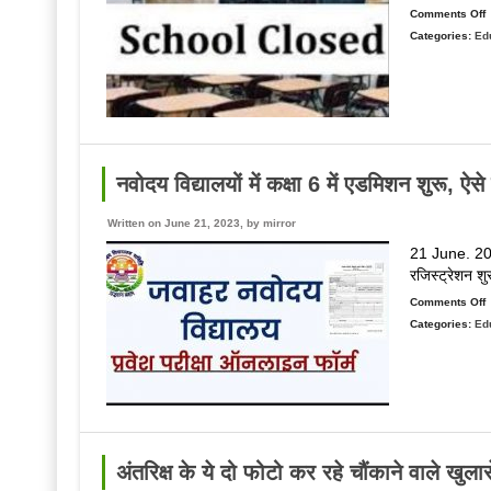
द
Comments Off
स
Categories:
Ed
च
ज
में
स
में
छ
क
नवोदय विद्यालयों में कक्षा 6 में एडमिशन शुरू, ऐस
घ
भ
Written on June 21, 2023, by
mirror
ब
21 June. 202
क
रजिस्ट्रेशन शु
म
ल
Comments Off
ग
Categories:
Ed
न
फ
व
में
क
में
ए
अंतरिक्ष के ये दो फोटो कर रहे चौंकाने वाले खुला
श