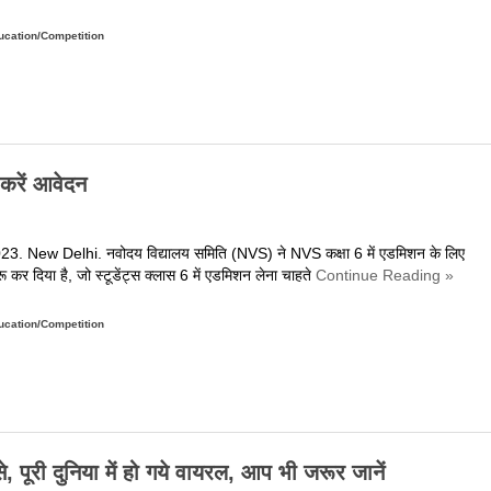
ीक्षांत
on
मारोह
ucation/Competition
ंपावत
िले
्कूलों
ुट्टी
ी
े करें आवेदन
ोषणा,
ारी
ारिश
3. New Delhi. नवोदय विद्यालय समिति (NVS) ने NVS कक्षा 6 में एडमिशन के लिए
े
रू कर दिया है, जो स्टूडेंट्स क्लास 6 में एडमिशन लेना चाहते
Continue Reading »
द्देनजर
िया
on
या
ucation/Competition
वोदय
ैसला
िद्यालयों
क्षा
6
डमिशन
से, पूरी दुनिया में हो गये वायरल, आप भी जरूर जानें
ुरू,