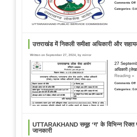
Comments Off
Categories:
Ed
उ
में
स
‘
क
उत्तराखंड में निकली समीक्षा अधिकारी और सहाय
प
प
Written on September 27, 2024, by
mirror
आ
27 September
क
अधिकारी (लेखा
क
Reading »
Comments Off
म
Categories:
Ed
उ
में
अ
न
स
अ
क
UTTARAKHAND समूह ‘ग’ के विभिन्न रिक्त पदों
आ
जानकारी
स