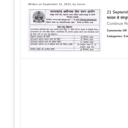
अ
Written on September 21, 2024, by
mirror
क
21 September
भ
माध्यम से संस्क
Continue R
अ
Comments Off
क
Categories:
Ed
आ
स
‘
क
व
र
प
क
ल
न
भ
अ
क
आ
प