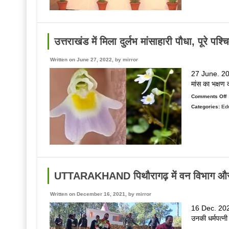
भ
ए
ज
प
ज
क
उत्तराखंड में मिला दुर्लभ मांसाहारी पौधा, पूरे प
स
भ
Written on June 27, 2022, by
mirror
द
27 June. 2022.
प
मांस का भक्षण 
क
स
Comments Off
त
Categories:
Ed
उ
में
में
‘
म
द
क
म
क
प
पू
UTTARAKHAND पिथौरागढ़ में वन विभाग और छात
प
पढ
ह
Written on December 16, 2021, by
mirror
प
में
16 Dec. 2021
ऐ
उनकी धर्मपत्नी
प