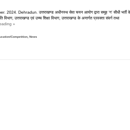
धिकारी
ी
. 2024. Dehradun. उत्तराखण्ड अधीनस्थ सेवा चयन आयोग द्वारा समूह ‘ग’ सीधी भर्ती क
र्ती,
ृति विभाग, उत्तराखण्ड एवं उच्च शिक्षा विभाग, उत्तराखण्ड के अन्तर्गत प्रवक्ता संवर्ग तथा
17
eading »
क्टूबर
तक
on
रें
ucation/Competition
Uttarakhand
,
News
वेदन
मूह
ग’
े
िभिन्न
िक्त
दों
े
िए
िकली
र्ती,
21
क्टूबर
तक
रें
वेदन,
ढ़िए