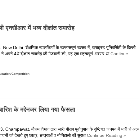
ूरी
ानकारी
्ली एनसीआर में भव्य दीक्षांत समारोह
New Delhi. शैक्षणिक उपलब्धियों के उल्लासपूर्ण उत्सव में, क्राइस्ट यूनिवर्सिटी के दिल्ली
ने अपने 4थे दीक्षांत समारोह की मेजबानी की, यह एक महत्वपूर्ण अवसर था
Continue
on
ucation/Competition
भरे
विष्य
े
ितारे
्राइस्ट
ी बारिश के मद्देनजर लिया गया फैसला
ूनिवर्सिटी
िल्ली
एनसीआर
 Champawat. मौसम विभाग द्वारा जारी मौसम पूर्वानुमान के दृष्टिगत जनपद में भारी से अत्य
ेतावनी को देखते हुए छात्र, छात्राओं व नोनिहालो की सुरक्षा
Continue Reading »
व्य