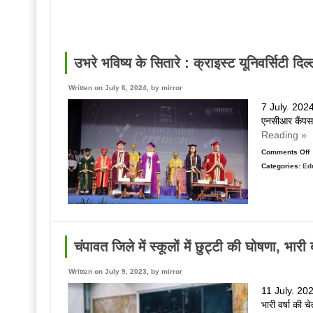
प
ज
उभरे भविष्य के सितारे : क्राइस्ट यूनिवर्सिटी दिल
Written on July 6, 2024, by
mirror
7 July. 2024. 
एनसीआर कैंपस 
Reading »
Comments Off
Categories:
Ed
उ
भ
क
स
:
क
चंपावत जिले में स्कूलों में छुट्टी की घोषणा, भार
य
द
Written on July 9, 2023, by
mirror
11 July. 2023.
में
भारी वर्षा की च
भ