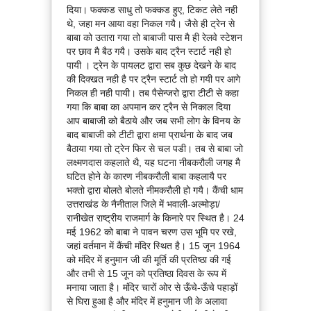
दिया। फक्कड साधु तो फक्कड हुए, टिकट लेते नही
थे, जहा मन आया वहा निकल गयै। जैसे ही ट्रेन से
बाबा को उतारा गया तो बाबाजी पास मै ही रेलवे स्टेशन
पर छाव मै बैठ गयै। उसके बाद ट्रैन स्टार्ट नही हो
पायी । ट्रेन के पायलट द्वारा सब कुछ देखने के बाद
की दिक्खत नही है पर ट्रैन स्टार्ट तो हो गयी पर आगे
निकल ही नही पायी। तब पैसेन्जरो द्वारा टीटी से कहा
गया कि बाबा का अपमान कर ट्रैन से निकाल दिया
आप बाबाजी को बैठाये और जब सभी लोग के विनय के
बाद बाबाजी को टीटी द्वारा क्षमा प्रार्थना के बाद जब
बैठाया गया तो ट्रेन फिर से चल पडी। तब से बाबा जो
लक्ष्मणदास कहलाते थै, यह घटना नीबकरौली जगह मै
घटित होने के कारण नीबकरौली बाबा कहलायै पर
भक्तो द्वारा बोलते बोलते नीमकरौली हो गयै। कैंची धाम
उत्तराखंड के नैनीताल जिले में भवाली-अल्मोड़ा/
रानीखेत राष्ट्रीय राजमार्ग के किनारे पर स्थित है। 24
मई 1962 को बाबा ने पावन चरण उस भूमि पर रखे,
जहां वर्तमान में कैंची मंदिर स्थित है। 15 जून 1964
को मंदिर में हनुमान जी की मूर्ति की प्रतिष्ठा की गई
और तभी से 15 जून को प्रतिष्ठा दिवस के रूप में
मनाया जाता है। मंदिर चारों ओर से ऊँचे-ऊँचे पहाड़ों
से घिरा हुआ है और मंदिर में हनुमान जी के अलावा