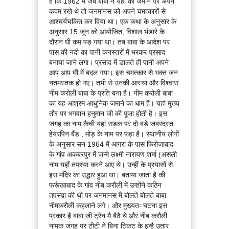
है कि 1962 में जब बाबा ने यहां की जमीन पर अपने
कदम रखे थे तो जनमानस को अपने चमत्कारों से
आश्चर्यचकित कर दिया था। एक कथा के अनुसार के
अनुसार 15 जून को आयोजित, विशाल भंडारे के
दौरान घी कम पड़ गया था। तब बाबा के आदेश पर
पास की नदी का पानी कनस्तरों में भरकर प्रसाद
बनाया जाने लगा। प्रसाद में डालते ही पानी अपने
आप आप घी में बदल गया। इस चमत्कार से भक्त जन
नतमस्तक हो गए। तभी से उनकी आस्था और विश्वास
नीम करोली बाबा के प्रति बना है। नीम करोली बाबा
का यह आश्रम आधुनिक जमाने का धाम है। यहां मुख्य
तौर पर भगवान हनुमान जी की पूजा होती है। इस
जगह का नाम कैची यहां सड़क पर दो बड़े जबरदस्त
हेयरपिन बैंड , मोड़ के नाम पर पड़ा है। स्थानीय लोगों
के अनुसार सन 1964 में आगरा के पास फिरोजाबाद
के गांव अकबरपुर में जन्मे लक्ष्मी नारायण शर्मा (असली
नाम यहाँ तपस्या करने आए थे। उन्हीं के प्रयासों से
इस मंदिर का उद्धार हुआ था। बताया जाता है की
फर्रूखाबाद के गांव नीब करौली में उन्होंने कठिन
तपस्य़ा की थी पर जनमानस मैं बोलते बोलते बाबा
नीमकरौली कहलाने लगे। और मुख्यतः घटना इस
प्रकार है बाबा जी ट्रेन मै बैठै थे और नीब करौली
नामक जगह पर टीटी ने बिना टिकट के इन्है उतार