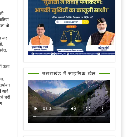
ाटी
ातियां
 का भी
्प कर
ं,
र्वत,
ें फैला
उत्तराखंड में साहसिक खेल
गा,
र तपोबन
ां आएं
चे घरों
भग