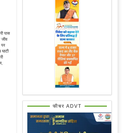
ंरी पास
य जीव
ड़ पर
ब घाटी
री
ल,
फीचर ADVT