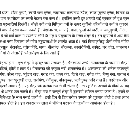
ं की घाटी, औली-गुरसों, क्वारी पास ट्रैक, रूद्रनाथ-कल्पनाथ ट्रैक, काकभुशुन्डी ट्रैक, चिनाब घ
ठ इन पथारोहण का सबसे बेहतर बेस कैम्प है। ट्रैकिंग करते हुए आपको कई प्रकार की वृक्ष प्रज
 प्रजातियां दिखेंगी। चौड़ी पत्ती वाले मिश्रित वनों के ऊपर नुकीली पत्तियों वाले वनों से गुजरने
में आप विश्राम फरमा सकते हैं। वंशीनाराण, मनपाई, माणा, फूलों की घाटी, काकभुसुण्डी, नीती,
हैं जो वर्षा काल में स्थानीय लोगों के भेड़ व पशुपालन के उत्तम क्षेत्र हैं। इन बुग्यालों में आप कैम
था मध्य हिमालय की पर्वत श्रृंखलाओं के अंतर्गत आता है। यहां विश्वप्रसिद्ध ऊँची पर्वत चोटियो
त्रिशूल, नंदाकोट, द्रोणागिरि, माणा, नीलकंठ, चौखम्भा, स्वर्गारोहिणी, कामेट, नर पर्वत, नारायण प
ुनियां से पर्वतारोही पर्वतारोहण के लिए आते हैं।
ेहतर होगा। इस क्षेत्र में प्रचुर जल संसाधन है। पैनखण्डा उत्तरी अलकनंदा के जलागम क्षेत्र म
नदियां, झीलें व ताल हैं। पैनखण्डा की प्रमुख नदी अलकनंदा है। अलकनंदा की अनेक महत्वपूर्ण
गा, कोसा गाड़, भ्यूंडार गाड़, गरुड़ गंगा, कल्प गंगा, खिरो गाड़, गणेश गंगा, विष्णु गंगा, पाताल गं
मकुण्ड, काकभुसुण्डी ताल, सतोपंथ, नंदीकुड, बांककुण्ड, ऋषिकुण्ड आदि ताल हैं। बदरीनाथ औ
ा देखने लायख है। यह क्षेत्र सांस्कृतिक रूप से भी संपन्न है। सांस्कृतिक उत्सवों के मौकों पर यह
आनंद उठा सकते हैं। चैत्र मास में सम्पूर्ण क्षेत्र में फूलदेयी त्यौहार मनाया जाता है। इसमें बच्
में विविधता के साथ मनाई जाती है। इसी दिन से विश्वधरोहर रम्माण की शुरूवात होती है तथा लग
ायख होती है। इस अवसर पर लाता में विभिन्न प्रकार के नृत्यों का आयोजन होता है।