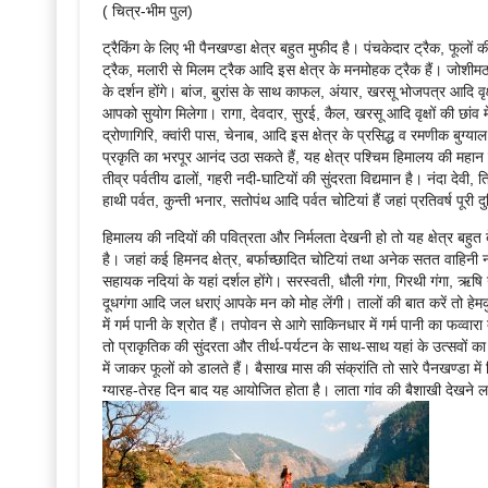
( चित्र-भीम पुल)
ट्रैकिंग के लिए भी पैनखण्डा क्षेत्र बहुत मुफीद है। पंचकेदार ट्रैक, फूलो
ट्रैक, मलारी से मिलम ट्रैक आदि इस क्षेत्र के मनमोहक ट्रैक हैं। जोशीम
के दर्शन होंगे। बांज, बुरांस के साथ काफल, अंयार, खरसू भोजपत्र आदि वृक्ष
आपको सुयोग मिलेगा। रागा, देवदार, सुरई, कैल, खरसू आदि वृक्षों की छांव 
द्रोणागिरि, क्वांरी पास, चेनाब, आदि इस क्षेत्र के प्रसिद्ध व रमणीक बुग्याल 
प्रकृति का भरपूर आनंद उठा सकते हैं, यह क्षेत्र पश्चिम हिमालय की महान त
तीव्र पर्वतीय ढालों, गहरी नदी-घाटियों की सुंदरता विद्यमान है। नंदा देवी, 
हाथी पर्वत, कुन्ती भनार, सतोपंथ आदि पर्वत चोटियां हैं जहां प्रतिवर्ष पूरी द
हिमालय की नदियों की पवित्रता और निर्मलता देखनी हो तो यह क्षेत्र बहुत ब
है। जहां कई हिमनद क्षेत्र, बर्फाच्छादित चोटियां तथा अनेक सतत वाहिनी 
सहायक नदियां के यहां दर्शल होंगे। सरस्वती, धौली गंगा, गिरथी गंगा, ऋषि गं
दूधगंगा आदि जल धराएं आपके मन को मोह लेंगी। तालों की बात करें तो हे
में गर्म पानी के श्रोत हैं। तपोवन से आगे साकिनधार में गर्म पानी का फव्वार
तो प्राकृतिक की सुंदरता और तीर्थ-पर्यटन के साथ-साथ यहां के उत्सवों का भी 
में जाकर फूलों को डालते हैं। बैसाख मास की संक्रांति तो सारे पैनखण्डा 
ग्यारह-तेरह दिन बाद यह आयोजित होता है। लाता गांव की बैशाखी देखने ल