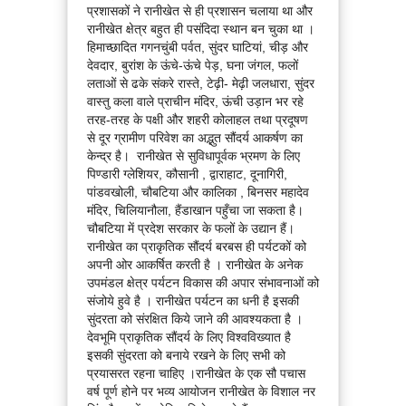
प्रशासकों ने रानीखेत से ही प्रशासन चलाया था और
रानीखेत क्षेत्र बहुत ही पसंदिदा स्थान बन चुका था ।
हिमाच्छादित गगनचुंबी पर्वत, सुंदर घाटियां, चीड़ और
देवदार, बुरांश के ऊंचे-ऊंचे पेड़, घना जंगल, फलों
लताओं से ढके संकरे रास्ते, टेढ़ी- मेढ़ी जलधारा, सुंदर
वास्तु कला वाले प्राचीन मंदिर, ऊंची उड़ान भर रहे
तरह-तरह के पक्षी और शहरी कोलाहल तथा प्रदूषण
से दूर ग्रामीण परिवेश का अद्भुत सौंदर्य आकर्षण का
केन्द्र है। रानीखेत से सुविधापूर्वक भ्रमण के लिए
पिण्डारी ग्लेशियर, कौसानी , द्वाराहाट, दूनागिरी,
पांडवखोली, चौबटिया और कालिका , बिनसर महादेव
मंदिर, चिलियानौला, हैंडाखान पहुँचा जा सकता है।
चौबटिया में प्रदेश सरकार के फलों के उद्यान हैं।
रानीखेत का प्राकृतिक सौंदर्य बरबस ही पर्यटकों को
अपनी ओर आकर्षित करती है । रानीखेत के अनेक
उपमंडल क्षेत्र पर्यटन विकास की अपार संभावनाओं को
संजोये हुवे है । रानीखेत पर्यटन का धनी है इसकी
सुंदरता को संरक्षित किये जाने की आवश्यकता है ।
देवभूमि प्राकृतिक सौंदर्य के लिए विश्वविख्यात है
इसकी सुंदरता को बनाये रखने के लिए सभी को
प्रयासरत रहना चाहिए ।रानीखेत के एक सौ पचास
वर्ष पूर्ण होने पर भव्य आयोजन रानीखेत के विशाल नर