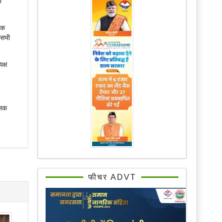
0
नेक
 सभी
क्ष
लिक
फीचर ADVT