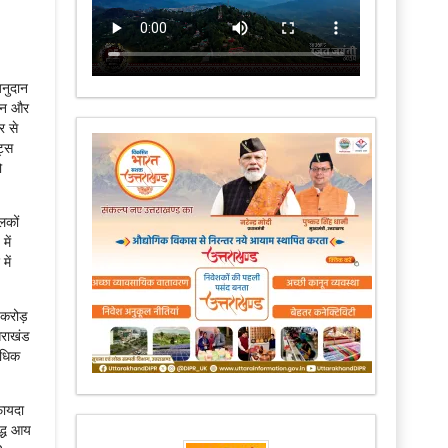
अनुदान
ालन और
र से
ट्स
ो
लकों
में
में
 करोड़
तराखंड
अधिक
फायदा
द्ध आय