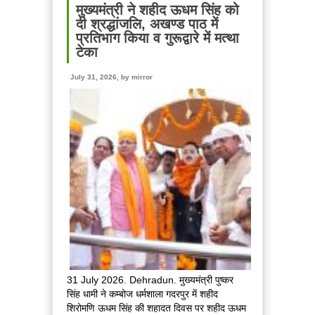
धामी
मुख्यमंत्री ने शहीद ऊधम सिंह को
ने
दी श्रद्धांजलि, अखण्ड पाठ में
एनडीआरएफ
प्रतिभाग किया व गुरूद्वारे में मत्था
बटालियन
टेका
गदरपुर
का
July 31, 2026, by
mirror
किया
भ्रमण,
जवानों
से
संवाद
कर
आपदा
प्रबंधन
व्यवस्थाओं
की
ली
जानकारी
31 July 2026. Dehradun. मुख्यमंत्री पुष्कर
सिंह धामी ने कम्बोज धर्मशाला गदरपुर में शहीद
शिरोमणि ऊधम सिंह की शहादत दिवस पर शहीद ऊधम