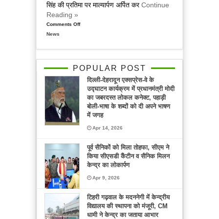
सिंह की प्रतिमा पर माल्यार्पण अर्पित कर
Continue
Reading »
Comments Off
on
News
मुख्यमंत्री
ने
शहीद
ऊधम
POPULAR POST
सिंह
दिल्ली-देहरादून एक्सप्रेस-वे के
को
उद्घाटन कार्यक्रम में प्रधानमंत्री मोदी
दी
का जबरदस्त लोकल कनेक्ट, पहाड़ी
श्रद्धांजलि,
बोली-भाषा के शब्दों को दी अपने भाषण
अखण्ड
में जगह
पाठ
Apr 14, 2026
में
प्रतिभाग
पूर्व सैनिकों को मिला तोहफा, सीएम ने
किया
किया सीएसडी कैंटीन व सैनिक मिलन
व
केन्द्र का लोकार्पण
गुरूद्वारे
Apr 9, 2026
में
मत्था
टिहरी गढ़वाल के मदननेगी में केन्द्रीय
टेका
विद्यालय की स्थापना को मंजूरी, CM
धामी ने केन्द्र का जताया आभार