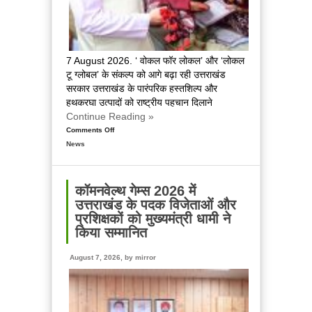
7 August 2026. ‘ वोकल फॉर लोकल’ और ‘लोकल
टू ग्लोबल’ के संकल्प को आगे बढ़ा रही उत्तराखंड
सरकार उत्तराखंड के पारंपरिक हस्तशिल्प और
हथकरघा उत्पादों को राष्ट्रीय पहचान दिलाने
Continue Reading »
Comments Off
on
News
राष्ट्रीय
हथकरघा
दिवस
पर
कॉमनवेल्थ गेम्स 2026 में
मुख्यमंत्री
उत्तराखंड के पदक विजेताओं और
धामी
प्रशिक्षकों को मुख्यमंत्री धामी ने
ने
किया सम्मानित
उत्कृष्ट
बुनकरों
August 7, 2026, by
mirror
और
हस्तशिल्प
कारीगरों
को