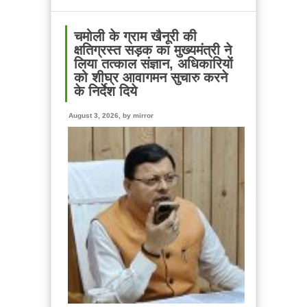
ने
प्रदान
की
चमोली के ग्राम खैनूरी की
विभिन्न
क्षतिग्रस्त सड़क का मुख्यमंत्री ने
विकास
लिया तत्काल संज्ञान, अधिकारियों
योजनाओं
को शीघ्र आवागमन सुचारु करने
एवं
के निर्देश दिये
निर्माण
कार्यों
August 3, 2026, by
mirror
के
लिए
₹
150
करोड़
की
वित्तीय
स्वीकृति