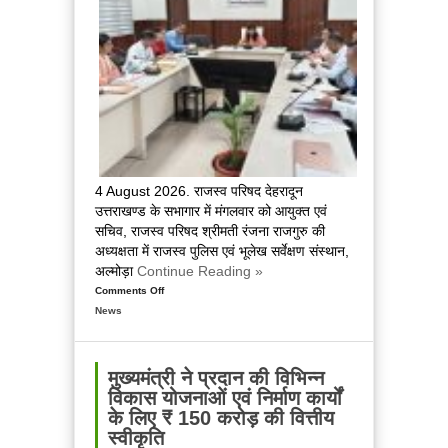
शिलान्यास,
बोले
प्रदेश
सरकार
बिना
रुके,
बिना
थके
अपने
4 August 2026. राजस्व परिषद देहरादून
हर
उत्तराखण्ड के सभागार में मंगलवार को आयुक्त एवं
वादे
सचिव, राजस्व परिषद श्रीमती रंजना राजगुरु की
को
अध्यक्षता में राजस्व पुलिस एवं भूलेख सर्वेक्षण संस्थान,
कर
अल्मोड़ा
Continue Reading »
रही
Comments Off
on
है
News
राजस्व
पूरा
पुलिस
एवं
भूलेख
मुख्यमंत्री ने प्रदान की विभिन्न
सर्वेक्षण
विकास योजनाओं एवं निर्माण कार्यों
संस्थान,
के लिए ₹ 150 करोड़ की वित्तीय
अल्मोड़ा
स्वीकृति