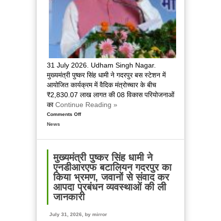
आवागमन
सुचारु
करने
के
निर्देश
दिये
31 July 2026. Udham Singh Nagar.
मुख्यमंत्री पुष्कर सिंह धामी ने गदरपुर बस स्टेशन में
आयोजित कार्यक्रम में वैदिक मंत्रोच्चार के बीच
₹2,830.07 लाख लागत की 08 विकास परियोजनाओं
का
Continue Reading »
Comments Off
on
News
मुख्यमंत्री
पुष्कर
सिंह
धामी
मुख्यमंत्री पुष्कर सिंह धामी ने
ने
एनडीआरएफ बटालियन गदरपुर का
गदरपुर
किया भ्रमण, जवानों से संवाद कर
में
आपदा प्रबंधन व्यवस्थाओं की ली
₹2,830.07
जानकारी
लाख
की
July 31, 2026, by
mirror