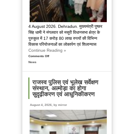
महत्वपूर्ण
चर्चा
4 August 2026. Dehradun. मुख्यमंत्री पुष्कर
सिंह धामी ने मंगलवार को मसूरी विधानसभा क्षेत्र के
पुरुकुल में 17 करोड़ 80 लाख रुपयों की विभिन्न
विकास परियोजनाओं का लोकार्पण एवं शिलान्यास
Continue Reading »
Comments Off
on
News
मुख्यमंत्री
धामी
ने
किया
राजस्व पुलिस एवं भूलेख सर्वेक्षण
मसूरी
संस्थान, अल्मोड़ा का होगा
विधानसभा
सुदृढ़ीकरण एवं आधुनिकीकरण
में
विभिन्न
August 4, 2026, by
mirror
विकास
योजनाओं
का
लोकार्पण
और