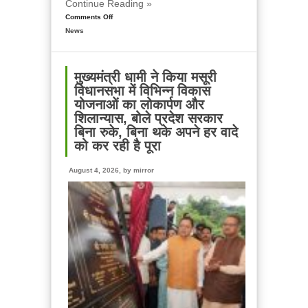
Continue Reading »
Comments Off
on
News
मुख्यमंत्री
से
महानिदेशक
एनसीसी
मुख्यमंत्री धामी ने किया मसूरी
ने
विधानसभा में विभिन्न विकास
की
योजनाओं का लोकार्पण और
शिष्टाचार
शिलान्यास, बोले प्रदेश सरकार
भेंट,
बिना रुके, बिना थके अपने हर वादे
उत्तराखण्ड
को कर रही है पूरा
में
एनसीसी
August 4, 2026, by
mirror
के
विस्तार
एवं
आधुनिक
आधारभूत
संरचना
के
विकास
पर
हुई