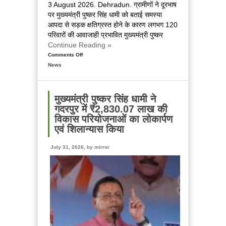
3 August 2026. Dehradun. ग्रामीणों ने दूरभाष
पर मुख्यमंत्री पुष्कर सिंह धामी को बताई समस्या
आपदा से सड़क क्षतिग्रस्त होने के कारण लगभग 120
परिवारों की आवाजाही प्रभावित मुख्यमंत्री पुष्कर
Continue Reading »
Comments Off
on
News
चमोली
के
ग्राम
खैनूरी
मुख्यमंत्री पुष्कर सिंह धामी ने
की
गदरपुर में ₹2,830.07 लाख की
क्षतिग्रस्त
विकास परियोजनाओं का लोकार्पण
सड़क
एवं शिलान्यास किया
का
मुख्यमंत्री
July 31, 2026, by
mirror
ने
लिया
तत्काल
संज्ञान,
अधिकारियों
को
शीघ्र