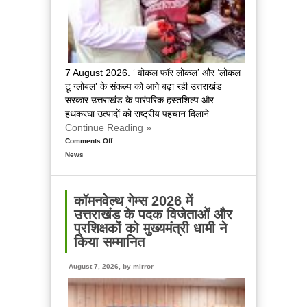
7 August 2026. ‘ वोकल फॉर लोकल’ और ‘लोकल
टू ग्लोबल’ के संकल्प को आगे बढ़ा रही उत्तराखंड
सरकार उत्तराखंड के पारंपरिक हस्तशिल्प और
हथकरघा उत्पादों को राष्ट्रीय पहचान दिलाने
Continue Reading »
Comments Off
on
News
राष्ट्रीय
हथकरघा
दिवस
पर
कॉमनवेल्थ गेम्स 2026 में
मुख्यमंत्री
उत्तराखंड के पदक विजेताओं और
धामी
प्रशिक्षकों को मुख्यमंत्री धामी ने
ने
किया सम्मानित
उत्कृष्ट
बुनकरों
August 7, 2026, by
mirror
और
हस्तशिल्प
कारीगरों