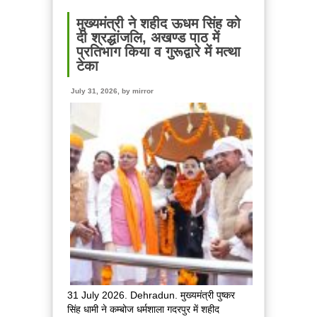
सिंह
धामी
मुख्यमंत्री ने शहीद ऊधम सिंह को
ने
दी श्रद्धांजलि, अखण्ड पाठ में
एनडीआरएफ
प्रतिभाग किया व गुरूद्वारे में मत्था
बटालियन
टेका
गदरपुर
का
July 31, 2026, by
mirror
किया
भ्रमण,
जवानों
से
संवाद
कर
आपदा
प्रबंधन
व्यवस्थाओं
की
ली
जानकारी
31 July 2026. Dehradun. मुख्यमंत्री पुष्कर
सिंह धामी ने कम्बोज धर्मशाला गदरपुर में शहीद