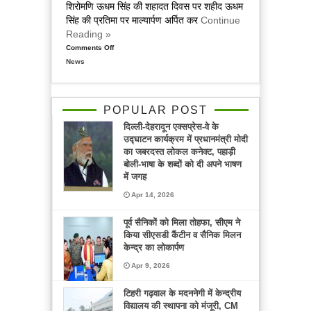
शिरोमणि ऊधम सिंह की शहादत दिवस पर शहीद ऊधम
सिंह की प्रतिमा पर माल्यार्पण अर्पित कर
Continue
Reading »
Comments Off
on
News
मुख्यमंत्री
ने
शहीद
ऊधम
POPULAR POST
सिंह
दिल्ली-देहरादून एक्सप्रेस-वे के
को
उद्घाटन कार्यक्रम में प्रधानमंत्री मोदी
दी
का जबरदस्त लोकल कनेक्ट, पहाड़ी
श्रद्धांजलि,
बोली-भाषा के शब्दों को दी अपने भाषण
अखण्ड
में जगह
पाठ
Apr 14, 2026
में
प्रतिभाग
पूर्व सैनिकों को मिला तोहफा, सीएम ने
किया
किया सीएसडी कैंटीन व सैनिक मिलन
व
केन्द्र का लोकार्पण
गुरूद्वारे
Apr 9, 2026
में
मत्था
टिहरी गढ़वाल के मदननेगी में केन्द्रीय
टेका
विद्यालय की स्थापना को मंजूरी, CM