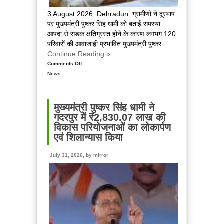
3 August 2026. Dehradun. ग्रामीणों ने दूरभाष
पर मुख्यमंत्री पुष्कर सिंह धामी को बताई समस्या
आपदा से सड़क क्षतिग्रस्त होने के कारण लगभग 120
परिवारों की आवाजाही प्रभावित मुख्यमंत्री पुष्कर
Continue Reading »
Comments Off
on
News
चमोली
के
ग्राम
खैनूरी
मुख्यमंत्री पुष्कर सिंह धामी ने
की
गदरपुर में ₹2,830.07 लाख की
क्षतिग्रस्त
विकास परियोजनाओं का लोकार्पण
सड़क
एवं शिलान्यास किया
का
मुख्यमंत्री
July 31, 2026, by
mirror
ने
लिया
तत्काल
संज्ञान,
अधिकारियों
को
शीघ्र