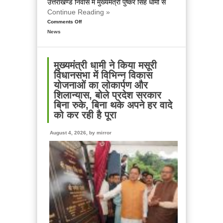
उत्तराखण्ड निवास में मुख्यमंत्री पुष्कर सिंह धामी से
Continue Reading »
Comments Off
on
News
मुख्यमंत्री
से
महानिदेशक
एनसीसी
मुख्यमंत्री धामी ने किया मसूरी
ने
विधानसभा में विभिन्न विकास
की
योजनाओं का लोकार्पण और
शिष्टाचार
शिलान्यास, बोले प्रदेश सरकार
भेंट,
बिना रुके, बिना थके अपने हर वादे
उत्तराखण्ड
को कर रही है पूरा
में
एनसीसी
August 4, 2026, by
mirror
के
विस्तार
एवं
आधुनिक
आधारभूत
संरचना
के
विकास
पर