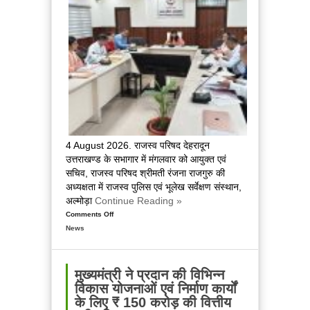
और
शिलान्यास,
बोले
प्रदेश
सरकार
बिना
रुके,
बिना
थके
अपने
4 August 2026. राजस्व परिषद देहरादून
हर
उत्तराखण्ड के सभागार में मंगलवार को आयुक्त एवं
वादे
सचिव, राजस्व परिषद श्रीमती रंजना राजगुरु की
को
अध्यक्षता में राजस्व पुलिस एवं भूलेख सर्वेक्षण संस्थान,
कर
अल्मोड़ा
Continue Reading »
रही
Comments Off
on
है
News
राजस्व
पूरा
पुलिस
एवं
भूलेख
मुख्यमंत्री ने प्रदान की विभिन्न
सर्वेक्षण
विकास योजनाओं एवं निर्माण कार्यों
संस्थान,
के लिए ₹ 150 करोड़ की वित्तीय