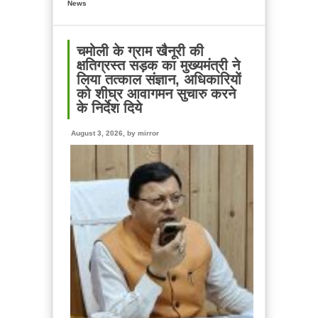
News
मुख्यमंत्री
ने
प्रदान
की
चमोली के ग्राम खैनूरी की
विभिन्न
क्षतिग्रस्त सड़क का मुख्यमंत्री ने
विकास
लिया तत्काल संज्ञान, अधिकारियों
योजनाओं
को शीघ्र आवागमन सुचारु करने
एवं
के निर्देश दिये
निर्माण
कार्यों
August 3, 2026, by
mirror
के
लिए
₹
150
करोड़
की
वित्तीय
स्वीकृति