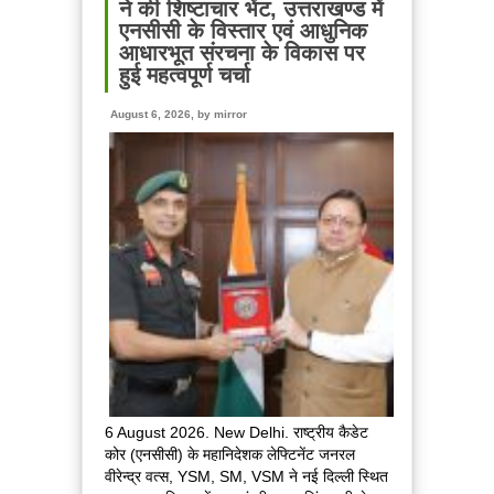
उत्तराखंड
ने की शिष्टाचार भेंट, उत्तराखण्ड में
के
एनसीसी के विस्तार एवं आधुनिक
पदक
आधारभूत संरचना के विकास पर
विजेताओं
हुई महत्वपूर्ण चर्चा
और
प्रशिक्षकों
August 6, 2026, by
mirror
को
मुख्यमंत्री
धामी
ने
किया
सम्मानित
6 August 2026. New Delhi. राष्ट्रीय कैडेट
कोर (एनसीसी) के महानिदेशक लेफ्टिनेंट जनरल
वीरेन्द्र वत्स, YSM, SM, VSM ने नई दिल्ली स्थित