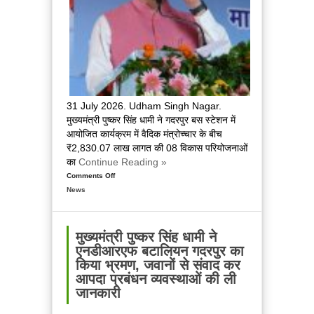
आवागमन
सुचारु
करने
के
निर्देश
दिये
31 July 2026. Udham Singh Nagar.
मुख्यमंत्री पुष्कर सिंह धामी ने गदरपुर बस स्टेशन में
आयोजित कार्यक्रम में वैदिक मंत्रोच्चार के बीच
₹2,830.07 लाख लागत की 08 विकास परियोजनाओं
का
Continue Reading »
Comments Off
on
News
मुख्यमंत्री
पुष्कर
सिंह
धामी
मुख्यमंत्री पुष्कर सिंह धामी ने
ने
एनडीआरएफ बटालियन गदरपुर का
गदरपुर
किया भ्रमण, जवानों से संवाद कर
में
आपदा प्रबंधन व्यवस्थाओं की ली
₹2,830.07
जानकारी
लाख