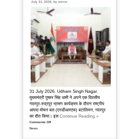
की
July 31, 2026, by
mirror
विकास
परियोजनाओं
का
लोकार्पण
एवं
शिलान्यास
किया
31 July 2026. Udham Singh Nagar.
मुख्यमंत्री पुष्कर सिंह धामी ने अपने एक दिवसीय
गदरपुर-रुद्रपुर भ्रमण कार्यक्रम के दौरान राष्ट्रीय
आपदा मोचन बल (एनडीआरएफ) बटालियन, गदरपुर
का दौरा किया। इस
Continue Reading »
Comments Off
on
News
मुख्यमंत्री
पुष्कर