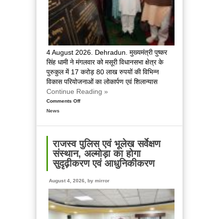
हुई
महत्वपूर्ण
चर्चा
4 August 2026. Dehradun. मुख्यमंत्री पुष्कर
सिंह धामी ने मंगलवार को मसूरी विधानसभा क्षेत्र के
पुरुकुल में 17 करोड़ 80 लाख रुपयों की विभिन्न
विकास परियोजनाओं का लोकार्पण एवं शिलान्यास
Continue Reading »
Comments Off
on
News
मुख्यमंत्री
धामी
ने
किया
राजस्व पुलिस एवं भूलेख सर्वेक्षण
मसूरी
संस्थान, अल्मोड़ा का होगा
विधानसभा
सुदृढ़ीकरण एवं आधुनिकीकरण
में
विभिन्न
August 4, 2026, by
mirror
विकास
योजनाओं
का
लोकार्पण