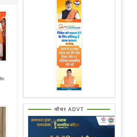
िविर
फीचर ADVT