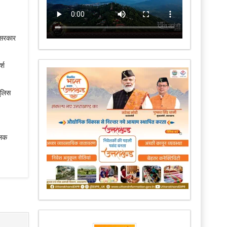
त सरकार
्श
पुलिस
लिक