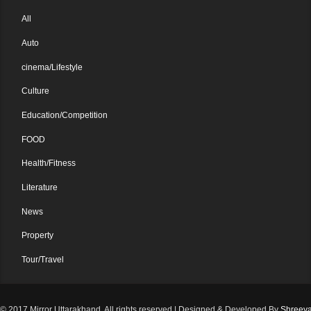
All
Auto
cinema/Lifestyle
Culture
Education/Competition
FOOD
Health/Fitness
Literature
News
Property
Tour/Travel
© 2017 Mirror Uttarakhand. All rights reserved
|
Designed & Developed By
Shreeya