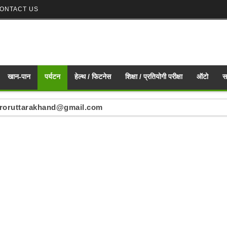
ONTACT US
खान-पान
पर्यटन
हेल्थ / फिटनेस
शिक्षा / प्रतियोगी परीक्षा
ऑटो
स
ं : mirroruttarakhand@gmail.com
nd mirroruttarakhand@gmail.com