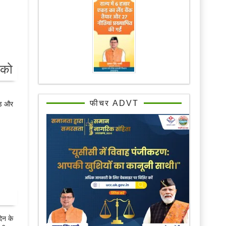
 को
फीचर ADVT
ंड और
दिन के