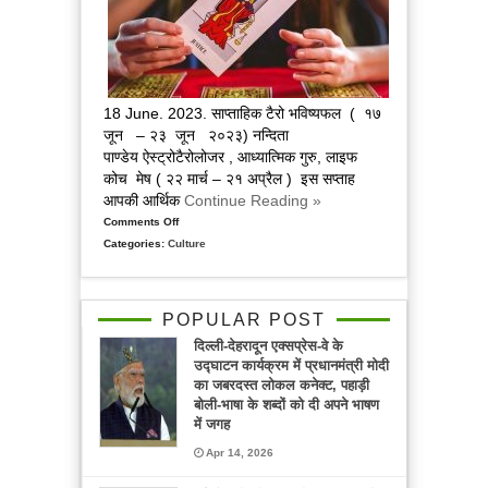
के
साथ
18 June. 2023. साप्ताहिक टैरो भविष्यफल ( १७
जून – २३ जून २०२३) नन्दिता
पाण्डेय ऐस्ट्रोटैरोलोजर , आध्यात्मिक गुरु, लाइफ
कोच मेष ( २२ मार्च – २१ अप्रैल ) इस सप्ताह
आपकी आर्थिक
Continue Reading »
Comments Off
on
Categories:
Culture
पढ़िए
इस
हफ्ते
का
POPULAR POST
अपना
दिल्ली-देहरादून एक्सप्रेस-वे के
साप्ताहिक
उद्घाटन कार्यक्रम में प्रधानमंत्री मोदी
राशिफल
का जबरदस्त लोकल कनेक्ट, पहाड़ी
टैरो
बोली-भाषा के शब्दों को दी अपने भाषण
कार्ड
में जगह
के
Apr 14, 2026
जरिए,
आचार्य