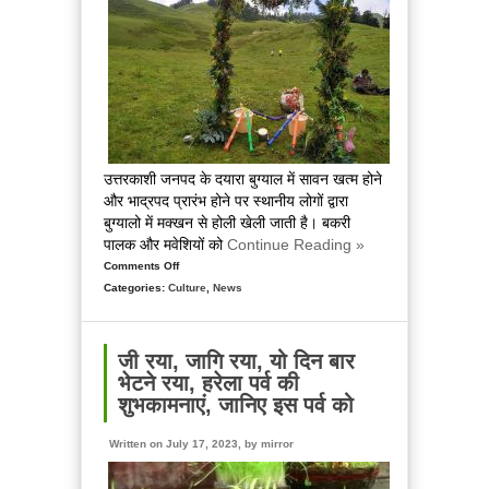
वाली
देवी
बगलामुखी
को
समर्पित
है
कांकड़ा
मयेली
जात्रा
उत्तरकाशी जनपद के दयारा बुग्याल में सावन खत्म होने
और भाद्रपद प्रारंभ होने पर स्थानीय लोगों द्वारा
बुग्यालो में मक्खन से होली खेली जाती है। बकरी
पालक और मवेशियों को
Continue Reading »
Comments Off
on
Categories:
Culture
उत्तराखंड
,
News
में
सिर्फ
यहां
जी रया, जागि रया, यो दिन बार
दूध
भेटने रया, हरेला पर्व की
और
शुभकामनाएं, जानिए इस पर्व को
मक्खन
से
Written on July 17, 2023, by
mirror
होती
है