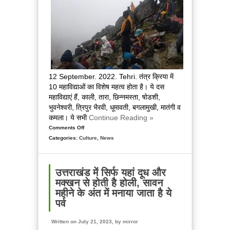
12 September. 2022. Tehri. तंत्र क्रिया में
10 महाविद्याओं का विशेष महत्व होता है। ये दस
महाविद्याएं हैं, काली, तारा, छिन्नमस्ता, षोडशी,
भुवनेश्वरी, त्रिपुर भैरवी, धूमावती, बगलामुखी, मातंगी व
कमला। ये सभी
Continue Reading »
Comments Off
on
Categories:
Culture
उत्तराखंड
,
News
का
एक
कठिन
उत्तराखंड में सिर्फ यहां दूध और
धार्मिक
मक्खन से होती है होली, सावन
यात्रा
महीने के अंत में मनाया जाता है ये
ट्रैक,
पर्व
3
सिर
Written on July 21, 2023, by
mirror