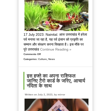
होली,
सावन
महीने
के
अंत
में
मनाया
17 July 2023. Nainital. आज उत्तराखंड में हरेला
जाता
पर्व मनाया जा रहा है, यह पर्व इंसान को प्रकृति का
है
सम्मान और संरक्षण करना सिखाता है। इस मौके पर
ये
पूरे उत्तराखंड
Continue Reading »
पर्व
Comments Off
on
Categories:
Culture
जी
,
News
रया,
जागि
रया,
इस हफ्ते का अपना राशिफल
यो
जानिए टैरो कार्ड के जरिए, आचार्य
दिन
नंदिता के साथ
बार
भेटने
Written on July 2, 2023, by
mirror
रया,
हरेला
पर्व