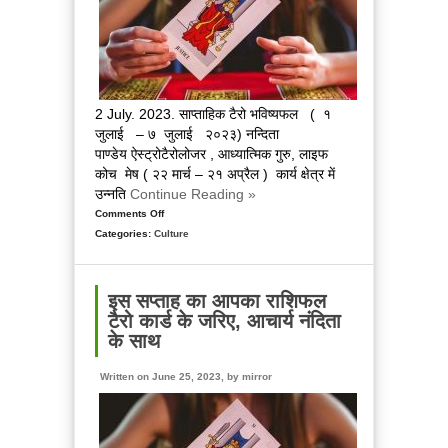
की
शुभकामनाएं,
जानिए
इस
पर्व
को
2 July. 2023. साप्ताहिक टैरो भविष्यफल ( १
जुलाई – ७ जुलाई २०२३) नन्दिता
पाण्डेय ऐस्ट्रोटैरोलोजर , आध्यात्मिक गुरु, लाइफ
कोच मेष ( २२ मार्च – २१ अप्रैल ) कार्य क्षेत्र में
उन्नति
Continue Reading »
Comments Off
on
Categories:
Culture
इस
हफ्ते
का
अपना
इस सप्ताह का आपका राशिफल
राशिफल
टैरो कार्ड के जरिए, आचार्य नंदिता
जानिए
के साथ
टैरो
कार्ड
Written on June 25, 2023, by
mirror
के
जरिए,
आचार्य