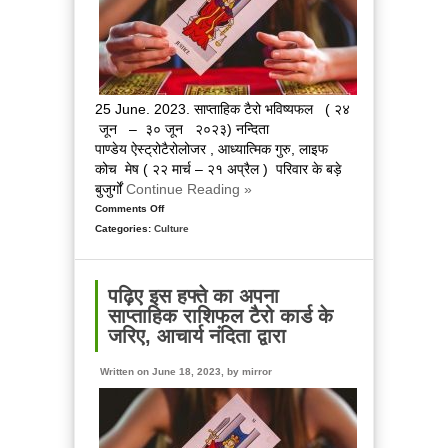
नंदिता
के
साथ
25 June. 2023. साप्ताहिक टैरो भविष्यफल ( २४
जून – ३० जून २०२३) नन्दिता
पाण्डेय ऐस्ट्रोटैरोलोजर , आध्यात्मिक गुरु, लाइफ
कोच मेष ( २२ मार्च – २१ अप्रैल ) परिवार के बड़े
बुजुर्गों
Continue Reading »
Comments Off
on
Categories:
Culture
इस
सप्ताह
का
आपका
पढ़िए इस हफ्ते का अपना
राशिफल
साप्ताहिक राशिफल टैरो कार्ड के
टैरो
जरिए, आचार्य नंदिता द्वारा
कार्ड
के
Written on June 18, 2023, by
mirror
जरिए,
आचार्य
नंदिता