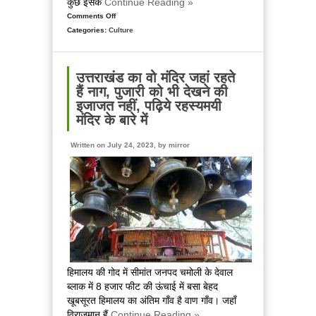
कुछ इसके
Continue Reading »
Comments Off
on
Categories:
Culture
इस
बार
राखी
के
उत्तराखंड का वो मंदिर जहां रहते
त्योहार
हैं नाग, पुजारी को भी देखने की
में
इजाजत नहीं, पढ़िये रहस्यमयी
है
मंदिर के बारे में
भद्रा
काल,
Written on July 24, 2023, by
mirror
जानिए
इसके
मायने
और
कब
बांधें
राखी
हिमालय की गोद में सीमांत जनपद चमोली के देवाल
ब्लाक में 8 हजार फीट की ऊंचाई में बसा बेहद
खूबसूरत हिमालय का अंतिम गाँव है वाण गाँव। जहाँ
विराजमान हैं
Continue Reading »