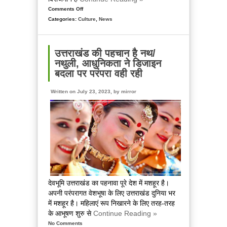
Comments Off
on
Categories:
Culture
उत्तराखंड
,
News
का
वो
मंदिर
उत्तराखंड की पहचान है नथ/
जहां
नथुली, आधुनिकता ने डिजाइन
रहते
बदला पर परंपरा वही रही
हैं
नाग,
Written on July 23, 2023, by
mirror
पुजारी
को
भी
देखने
की
इजाजत
नहीं,
पढ़िये
रहस्यमयी
देवभूमि उत्तराखंड का पहनावा पूरे देश में मशहूर है।
मंदिर
अपनी परंपरागत वेशभूषा के लिए उत्तराखंड दुनिया भर
के
में मशहूर है। महिलाएं रूप निखारने के लिए तरह-तरह
बारे
के आभूषण शुरु से
Continue Reading »
में
No Comments