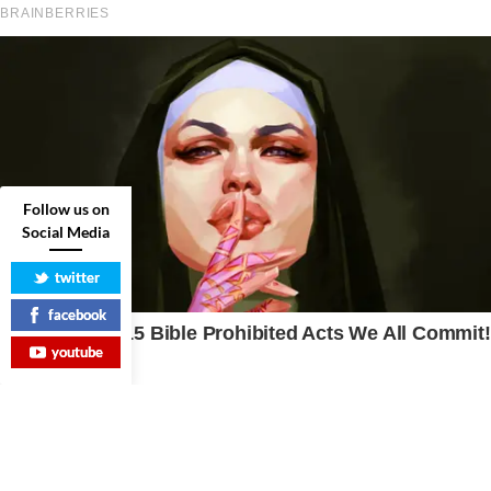
Follow us on
Social Media
twitter
facebook
youtube