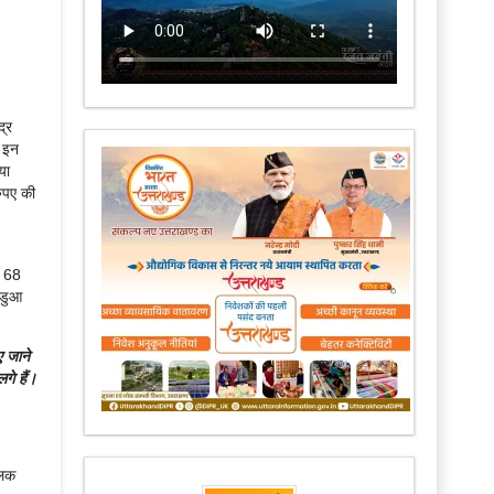
द्र
। इन
या
रुपए की
य 68
ंडुआ
ए जाने
गे हैं।
लिक