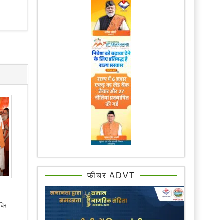
फीचर ADVT
िविर