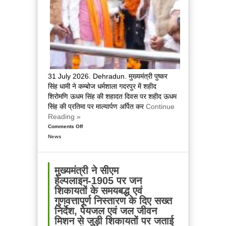
प्रबंधन
व्यवस्थाओं
की
ली
जानकारी
31 July 2026. Dehradun. मुख्यमंत्री पुष्कर
सिंह धामी ने कम्बोज धर्मशाला गदरपुर में शहीद
शिरोमणि ऊधम सिंह की शहादत दिवस पर शहीद ऊधम
सिंह की प्रतिमा पर माल्यार्पण अर्पित कर
Continue
Reading »
Comments Off
on
News
मुख्यमंत्री
ने
शहीद
ऊधम
मुख्यमंत्री ने सीएम
सिंह
हेल्पलाइन-1905 पर जन
को
शिकायतों के समयबद्ध एवं
दी
गुणवत्तापूर्ण निस्तारण के दिए सख्त
श्रद्धांजलि,
निर्देश, पेयजल एवं जल जीवन
अखण्ड
मिशन से जुड़ी शिकायतों पर जताई