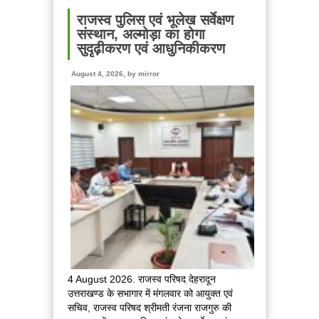
ने
किया
राजस्व पुलिस एवं भूलेख सर्वेक्षण
मसूरी
संस्थान, अल्मोड़ा का होगा
विधानसभा
सुदृढ़ीकरण एवं आधुनिकीकरण
में
विभिन्न
August 4, 2026, by
mirror
विकास
योजनाओं
का
लोकार्पण
और
शिलान्यास,
बोले
प्रदेश
सरकार
बिना
रुके,
बिना
थके
अपने
4 August 2026. राजस्व परिषद देहरादून
हर
उत्तराखण्ड के सभागार में मंगलवार को आयुक्त एवं
वादे
सचिव, राजस्व परिषद श्रीमती रंजना राजगुरु की
को