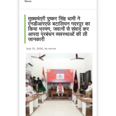
News
मुख्यमंत्री
पुष्कर
सिंह
धामी
मुख्यमंत्री पुष्कर सिंह धामी ने
ने
एनडीआरएफ बटालियन गदरपुर का
गदरपुर
किया भ्रमण, जवानों से संवाद कर
में
आपदा प्रबंधन व्यवस्थाओं की ली
₹2,830.07
जानकारी
लाख
की
July 31, 2026, by
mirror
विकास
परियोजनाओं
का
लोकार्पण
एवं
शिलान्यास
किया