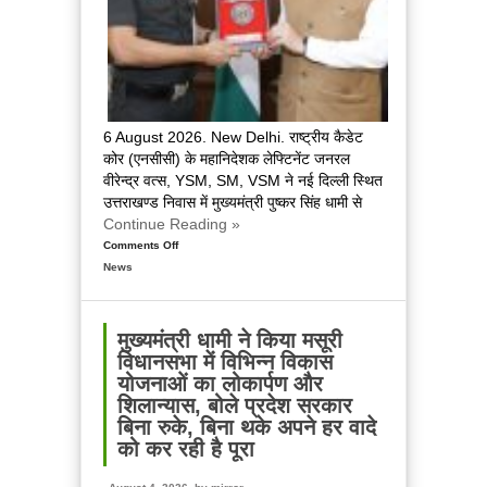
6 August 2026. New Delhi. राष्ट्रीय कैडेट
कोर (एनसीसी) के महानिदेशक लेफ्टिनेंट जनरल
वीरेन्द्र वत्स, YSM, SM, VSM ने नई दिल्ली स्थित
उत्तराखण्ड निवास में मुख्यमंत्री पुष्कर सिंह धामी से
Continue Reading »
Comments Off
on
News
मुख्यमंत्री
से
महानिदेशक
एनसीसी
मुख्यमंत्री धामी ने किया मसूरी
ने
विधानसभा में विभिन्न विकास
की
योजनाओं का लोकार्पण और
शिष्टाचार
शिलान्यास, बोले प्रदेश सरकार
भेंट,
बिना रुके, बिना थके अपने हर वादे
उत्तराखण्ड
को कर रही है पूरा
में
एनसीसी