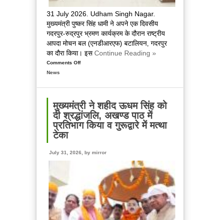
31 July 2026. Udham Singh Nagar.
मुख्यमंत्री पुष्कर सिंह धामी ने अपने एक दिवसीय
गदरपुर-रुद्रपुर भ्रमण कार्यक्रम के दौरान राष्ट्रीय
आपदा मोचन बल (एनडीआरएफ) बटालियन, गदरपुर
का दौरा किया। इस
Continue Reading »
Comments Off
on
News
मुख्यमंत्री
पुष्कर
सिंह
धामी
मुख्यमंत्री ने शहीद ऊधम सिंह को
ने
दी श्रद्धांजलि, अखण्ड पाठ में
एनडीआरएफ
प्रतिभाग किया व गुरूद्वारे में मत्था
बटालियन
टेका
गदरपुर
का
July 31, 2026, by
mirror
किया
भ्रमण,
जवानों
से
संवाद
कर
आपदा