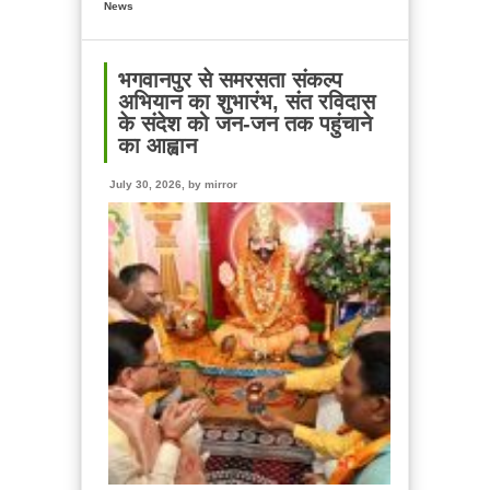
News
मुख्यमंत्री
ने
सीएम
हेल्पलाइन-1905
भगवानपुर से समरसता संकल्प
पर
अभियान का शुभारंभ, संत रविदास
जन
के संदेश को जन-जन तक पहुंचाने
शिकायतों
का आह्वान
के
समयबद्ध
July 30, 2026, by
mirror
एवं
गुणवत्तापूर्ण
निस्तारण
के
दिए
सख्त
निर्देश,
पेयजल
एवं
जल
जीवन
मिशन
से
जुड़ी