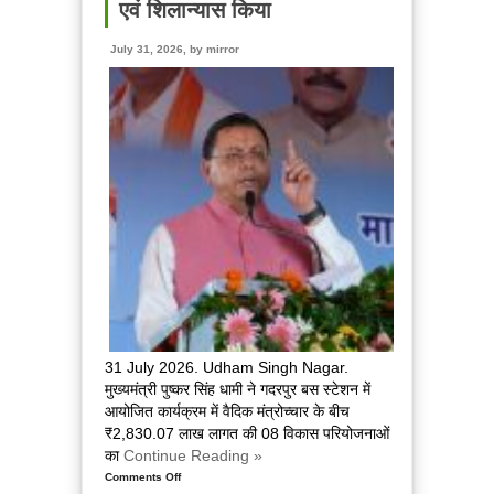
सड़क
एवं शिलान्यास किया
का
मुख्यमंत्री
July 31, 2026, by
mirror
ने
लिया
तत्काल
संज्ञान,
अधिकारियों
को
शीघ्र
आवागमन
सुचारु
करने
के
निर्देश
दिये
31 July 2026. Udham Singh Nagar.
मुख्यमंत्री पुष्कर सिंह धामी ने गदरपुर बस स्टेशन में
आयोजित कार्यक्रम में वैदिक मंत्रोच्चार के बीच
₹2,830.07 लाख लागत की 08 विकास परियोजनाओं
का
Continue Reading »
Comments Off
on