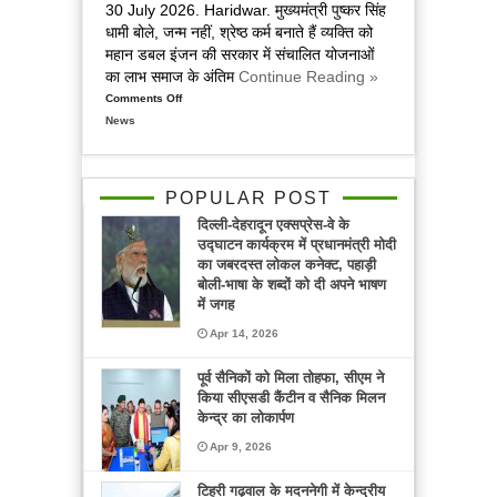
30 July 2026. Haridwar. मुख्यमंत्री पुष्कर सिंह
शिकायतों
धामी बोले, जन्म नहीं, श्रेष्ठ कर्म बनाते हैं व्यक्ति को
पर
महान डबल इंजन की सरकार में संचालित योजनाओं
जताई
का लाभ समाज के अंतिम
Continue Reading »
नाराजगी
Comments Off
on
News
भगवानपुर
से
समरसता
संकल्प
POPULAR POST
अभियान
दिल्ली-देहरादून एक्सप्रेस-वे के
का
उद्घाटन कार्यक्रम में प्रधानमंत्री मोदी
शुभारंभ,
का जबरदस्त लोकल कनेक्ट, पहाड़ी
संत
बोली-भाषा के शब्दों को दी अपने भाषण
रविदास
में जगह
के
Apr 14, 2026
संदेश
को
पूर्व सैनिकों को मिला तोहफा, सीएम ने
जन-
किया सीएसडी कैंटीन व सैनिक मिलन
जन
केन्द्र का लोकार्पण
तक
Apr 9, 2026
पहुंचाने
का
टिहरी गढ़वाल के मदननेगी में केन्द्रीय