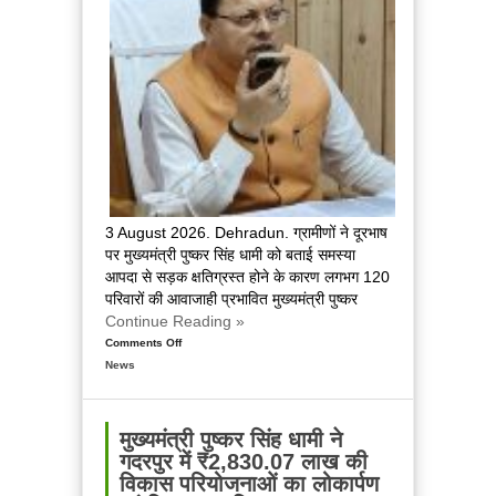
करोड़
की
वित्तीय
स्वीकृति
3 August 2026. Dehradun. ग्रामीणों ने दूरभाष
पर मुख्यमंत्री पुष्कर सिंह धामी को बताई समस्या
आपदा से सड़क क्षतिग्रस्त होने के कारण लगभग 120
परिवारों की आवाजाही प्रभावित मुख्यमंत्री पुष्कर
Continue Reading »
Comments Off
on
News
चमोली
के
ग्राम
खैनूरी
मुख्यमंत्री पुष्कर सिंह धामी ने
की
गदरपुर में ₹2,830.07 लाख की
क्षतिग्रस्त
विकास परियोजनाओं का लोकार्पण