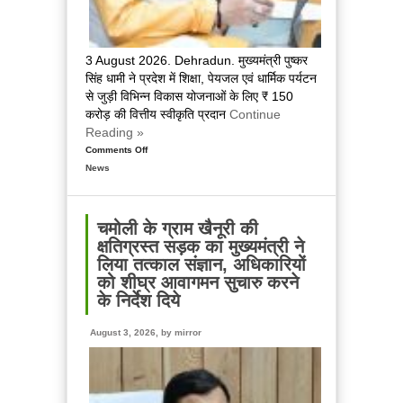
3 August 2026. Dehradun. मुख्यमंत्री पुष्कर
सिंह धामी ने प्रदेश में शिक्षा, पेयजल एवं धार्मिक पर्यटन
से जुड़ी विभिन्न विकास योजनाओं के लिए ₹ 150
करोड़ की वित्तीय स्वीकृति प्रदान
Continue
Reading »
Comments Off
on
News
मुख्यमंत्री
ने
प्रदान
की
चमोली के ग्राम खैनूरी की
विभिन्न
क्षतिग्रस्त सड़क का मुख्यमंत्री ने
विकास
लिया तत्काल संज्ञान, अधिकारियों
योजनाओं
को शीघ्र आवागमन सुचारु करने
एवं
के निर्देश दिये
निर्माण
कार्यों
August 3, 2026, by
mirror
के
लिए
₹
150