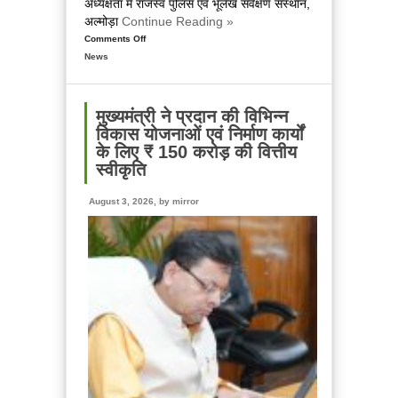
अध्यक्षता में राजस्व पुलिस एवं भूलेख सर्वेक्षण संस्थान,
कर
अल्मोड़ा
Continue Reading »
रही
Comments Off
on
है
News
राजस्व
पूरा
पुलिस
एवं
भूलेख
मुख्यमंत्री ने प्रदान की विभिन्न
सर्वेक्षण
विकास योजनाओं एवं निर्माण कार्यों
संस्थान,
के लिए ₹ 150 करोड़ की वित्तीय
अल्मोड़ा
स्वीकृति
का
होगा
August 3, 2026, by
mirror
सुदृढ़ीकरण
एवं
आधुनिकीकरण