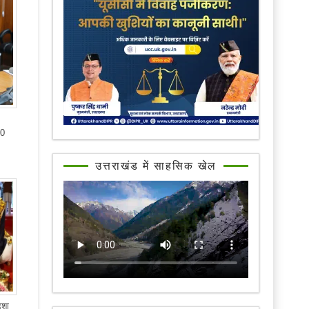
50
उत्तराखंड में साहसिक खेल
िशा