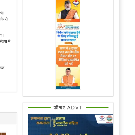
 भी
के से
या।
्या में
लिक
फीचर ADVT