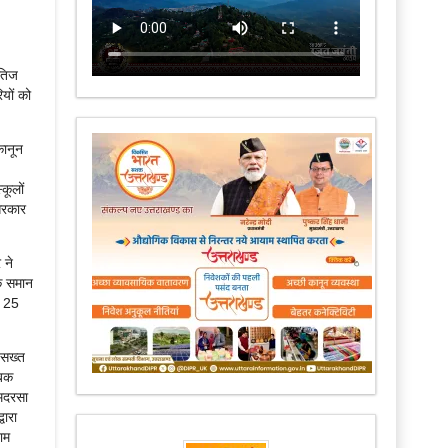
ैतिज
यों को
कानून
कूलों
 सरकार
 ने
के समान
ं 25
 सख्त
सबक
 मदरसा
वारा
ाम