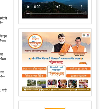
मंत्री
योग
 कि इन
त्मिक
 यह
यित्व
 का
ेरित
, श्री