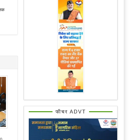
लिक
फीचर ADVT
50