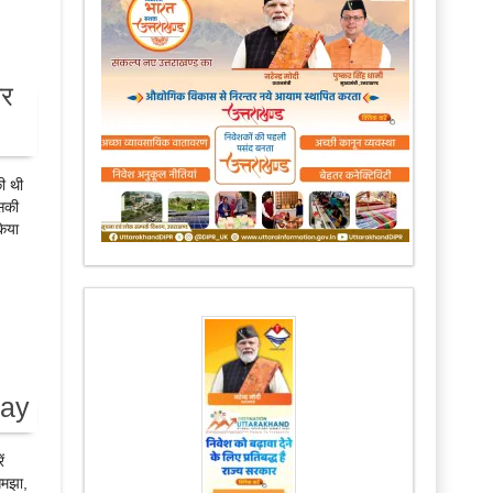
और
ी थी
उसकी
किया
Day
ं
समझा,