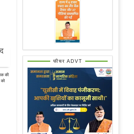
ाद
फीचर ADVT
तक की
ं को