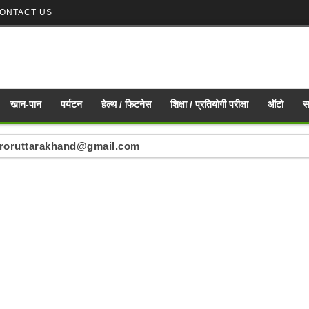
ONTACT US
खान-पान
पर्यटन
हेल्थ / फिटनेस
शिक्षा / प्रतियोगी परीक्षा
ऑटो
स
ं : mirroruttarakhand@gmail.com
nd mirroruttarakhand@gmail.com