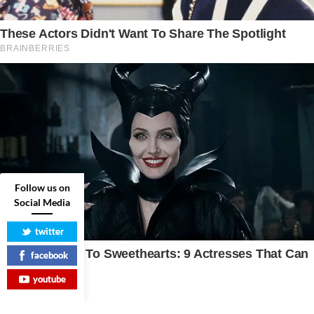
Follow us on
Social Media
twitter
facebook
youtube