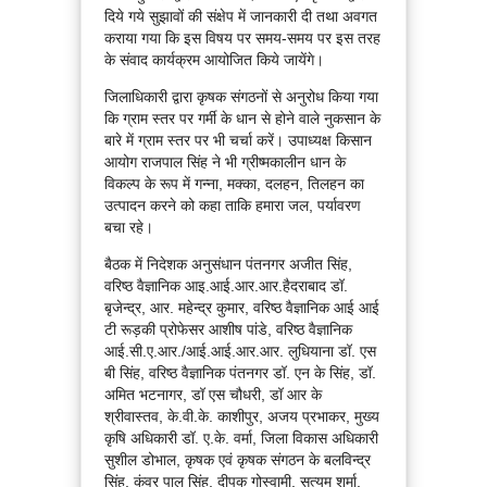
दिये गये सुझावों की संक्षेप में जानकारी दी तथा अवगत
कराया गया कि इस विषय पर समय-समय पर इस तरह
के संवाद कार्यक्रम आयोजित किये जायेंगे।
जिलाधिकारी द्वारा कृषक संगठनों से अनुरोध किया गया
कि ग्राम स्तर पर गर्मी के धान से होने वाले नुकसान के
बारे में ग्राम स्तर पर भी चर्चा करें। उपाध्यक्ष किसान
आयोग राजपाल सिंह ने भी ग्रीष्मकालीन धान के
विकल्प के रूप में गन्ना, मक्का, दलहन, तिलहन का
उत्पादन करने को कहा ताकि हमारा जल, पर्यावरण
बचा रहे।
बैठक में निदेशक अनुसंधान पंतनगर अजीत सिंह,
वरिष्ठ वैज्ञानिक आइ.आई.आर.आर.हैदराबाद डॉ.
बृजेन्द्र, आर. महेन्द्र कुमार, वरिष्ठ वैज्ञानिक आई आई
टी रूड़की प्रोफेसर आशीष पांडे, वरिष्ठ वैज्ञानिक
आई.सी.ए.आर./आई.आई.आर.आर. लुधियाना डॉ. एस
बी सिंह, वरिष्ठ वैज्ञानिक पंतनगर डॉ. एन के सिंह, डॉ.
अमित भटनागर, डॉ एस चौधरी, डॉ आर के
श्रीवास्तव, के.वी.के. काशीपुर, अजय प्रभाकर, मुख्य
कृषि अधिकारी डॉ. ए.के. वर्मा, जिला विकास अधिकारी
सुशील डोभाल, कृषक एवं कृषक संगठन के बलविन्द्र
सिंह, कुंवर पाल सिंह, दीपक गोस्वामी, सत्यम शर्मा,