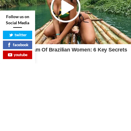
Follow us on
Social Media
twitter
facebook
youtube